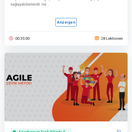
sağlayabilenlerdir. He...
Anzeigen
00:35:00
28 Lektionen
Azərbaycan Turk Dilində T...