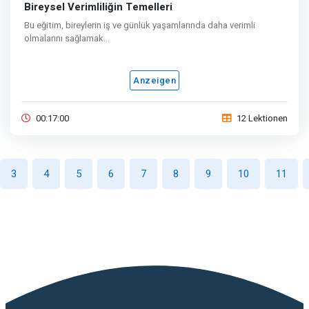
Bireysel Verimliliğin Temelleri
Bu eğitim, bireylerin iş ve günlük yaşamlarında daha verimli
olmalarını sağlamak...
Anzeigen
00:17:00
12 Lektionen
3
4
5
6
7
8
9
10
11