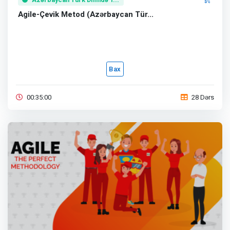
Agile-Çevik Metod (Azərbaycan Tür...
Bax
00:35:00
28 Dərs