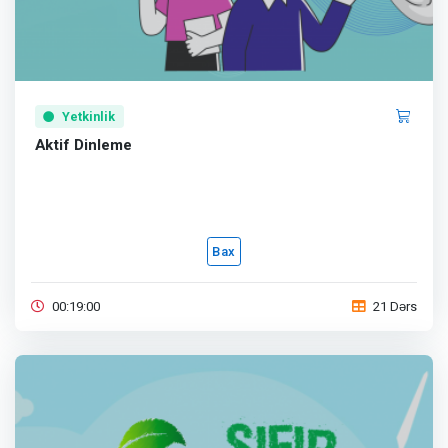
Yetkinlik
Aktif Dinleme
Bax
00:19:00
21 Dərs