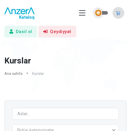
Kataloq
Daxil ol
Qeydiyyat
Kurslar
Ana səhifə
Kurslar
Bütün kateqoriyalar