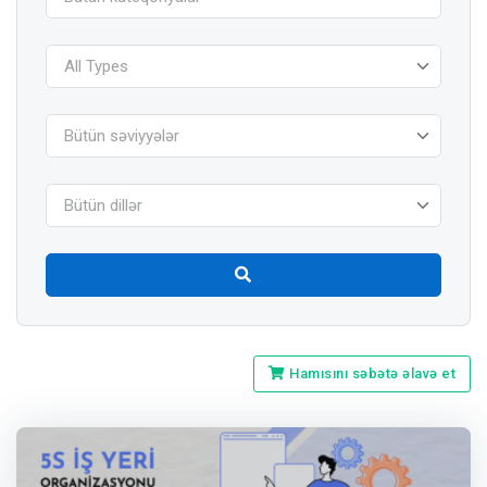
All Types
Bütün səviyyələr
Bütün dillər
Hamısını səbətə əlavə et