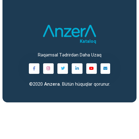
Kataloq
Rəqəmsal Tədrirdən Daha Uzaq
©2020
Anzera
. Bütün hüquqlar qorunur.