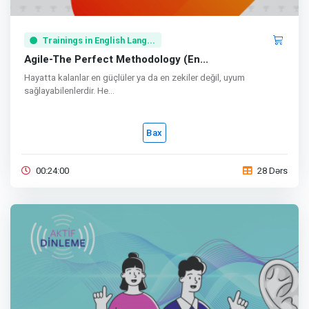
Trainings in English Lang...
Agile-The Perfect Methodology (En...
Hayatta kalanlar en güçlüler ya da en zekiler değil, uyum
sağlayabilenlerdir. He...
Bax
00:24:00
28 Dərs