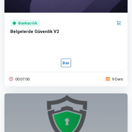
Bankacılık
Belgelerde Güvenlik V2
Bax
00:07:00
9 Dərs