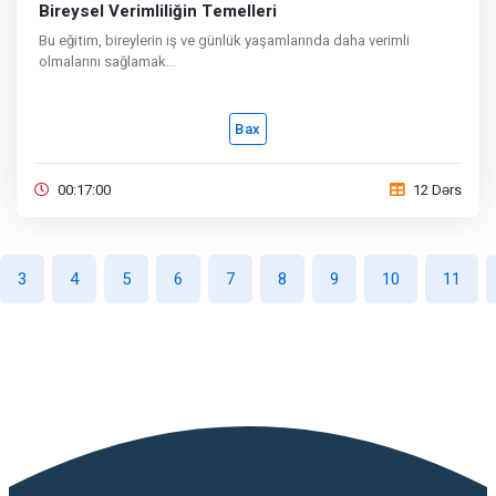
Bireysel Verimliliğin Temelleri
Bu eğitim, bireylerin iş ve günlük yaşamlarında daha verimli
olmalarını sağlamak...
Bax
00:17:00
12 Dərs
3
4
5
6
7
8
9
10
11