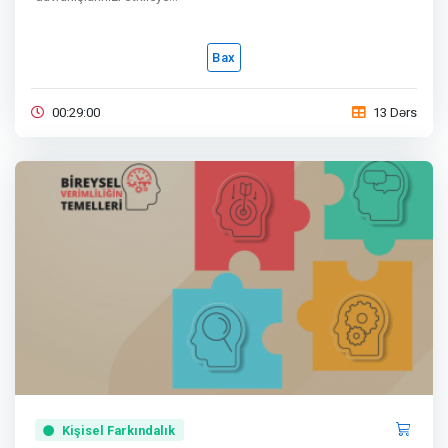
Bax
00:29:00
13 Dərs
Kişisel Farkındalık