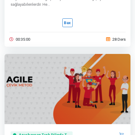
sağlayabilenlerdir. He...
Bax
00:35:00
28 Dərs
Azərbaycan Turk Dilində T...