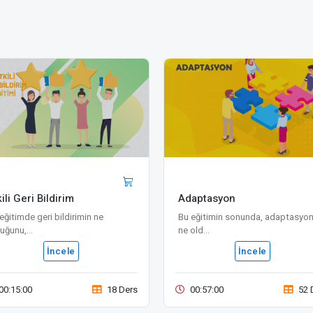
ili Geri Bildirim
Adaptasyon
eğitimde geri bildirimin ne
Bu eğitimin sonunda, adaptasyo
uğunu,...
ne old...
İncele
İncele
00:15:00
18 Ders
00:57:00
52 