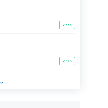
Video
Video