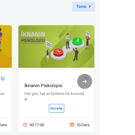
Tümü
İknanın Psikolojisi
Zaman Yonet
nun
Her gün, her an birilerini bir konuda
Bu eğitim, birey
ik...
veriml...
İncele
İ
Ders
00:17:00
10 Ders
00:33:00