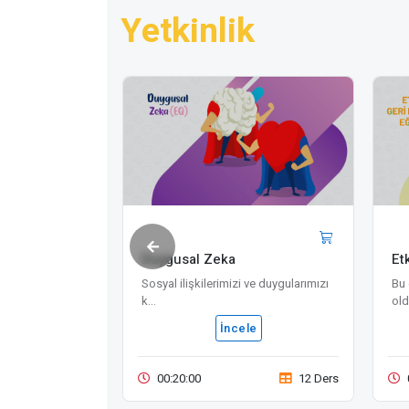
Yetkinlik
Duygusal Zeka
Etk
.
Sosyal ilişkilerimizi ve duygularımızı
Bu 
elişiminin
k...
old
İncele
le
00:20:00
12 Ders
17 Ders