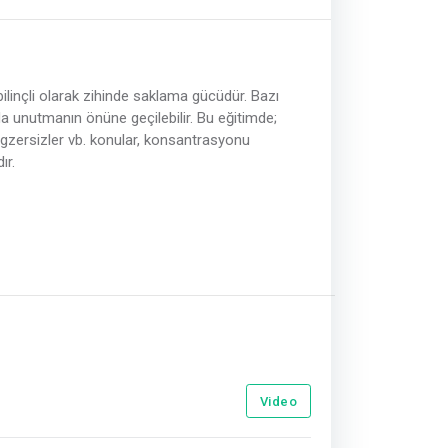
i bilinçli olarak zihinde saklama gücüdür. Bazı
ya da unutmanın önüne geçilebilir. Bu eğitimde;
 egzersizler vb. konular, konsantrasyonu
ır.
Video