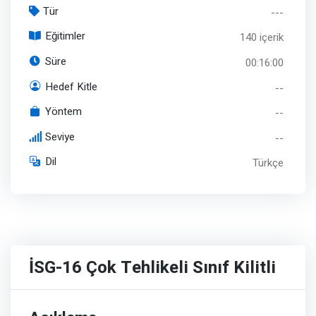
Tür
---
Eğitimler
140 içerik
Süre
00:16:00
Hedef Kitle
--
Yöntem
--
Seviye
--
Dil
Türkçe
İSG-16 Çok Tehlikeli Sınıf Kilitli