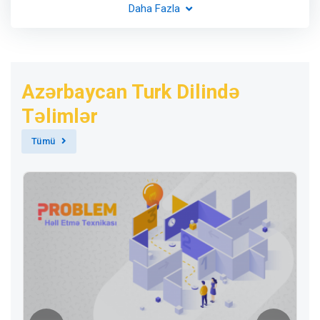
Daha Fazla
Azərbaycan Turk Dilində
Təlimlər
Tümü